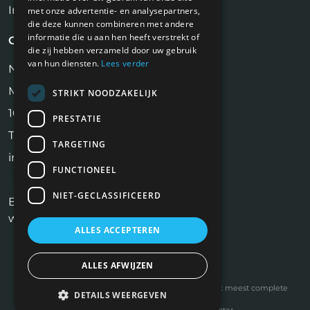
Inschrijven Job Alert
met onze advertentie- en analysepartners,
die deze kunnen combineren met andere
informatie die u aan hen heeft verstrekt of
Contact
die zij hebben verzameld door uw gebruik
van hun diensten.
Lees verder
NiVa Media
Maassluisstraat 2
STRIKT NOODZAKELIJK
1062 GD Amsterdam
PRESTATIE
Tel:
06 17 13 90 41
TARGETING
info@makelaarbanen.nl
FUNCTIONEEL
NIET-GECLASSIFICEERD
Bekijk ook onze andere website:
www.vastgoedfuncties.nl
ALLES ACCEPTEREN
ALLES AFWIJZEN
Copyright © 2026 | Op Vastgoedfuncties.nl vindt u het meest complete
DETAILS WEERGEVEN
overzicht van vastgoed vacatures.