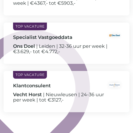
week
€4367,- tot €5903,-
Specialist Vastgoeddata
Ons Doel
Leiden
32-36 uur per week
€3.629,- tot €4.772,-
Klantconsulent
Vecht Horst
Nieuwleusen
24-36 uur
per week
tot €3127,-