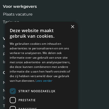
Voor werkgevers
Plaats vacature
Tarieven
×
Deze website maakt
gebruik van cookies.
Voor kandidaten
We gebruiken cookies om inhoud en
Makelaar Vacatures
advertenties te personaliseren en om ons
verkeer te analyseren. We delen ook
Profiel aanmaken
informatie over uw gebruik van onze site
Inschrijven Job Alert
met onze advertentie- en analysepartners,
die deze kunnen combineren met andere
informatie die u aan hen heeft verstrekt of
Contact
die zij hebben verzameld door uw gebruik
van hun diensten.
Lees verder
NiVa Media
Maassluisstraat 2
STRIKT NOODZAKELIJK
1062 GD Amsterdam
PRESTATIE
Tel:
06 17 13 90 41