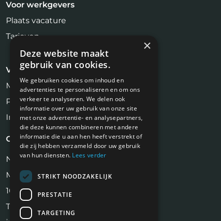
Voor werkgevers
Plaats vacature
Tarieven
×
Deze website maakt
gebruik van cookies.
Voor kandidaten
We gebruiken cookies om inhoud en
Makelaar Vacatures
advertenties te personaliseren en om ons
verkeer te analyseren. We delen ook
Profiel aanmaken
informatie over uw gebruik van onze site
Inschrijven Job Alert
met onze advertentie- en analysepartners,
die deze kunnen combineren met andere
informatie die u aan hen heeft verstrekt of
Contact
die zij hebben verzameld door uw gebruik
van hun diensten.
Lees verder
NiVa Media
Maassluisstraat 2
STRIKT NOODZAKELIJK
1062 GD Amsterdam
PRESTATIE
Tel:
06 17 13 90 41
TARGETING