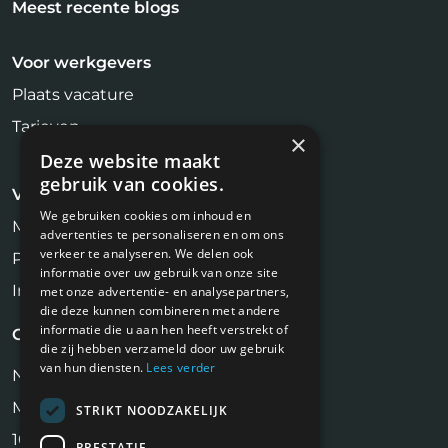
Meest recente blogs
Voor werkgevers
Plaats vacature
Tarieven
×
Deze website maakt
gebruik van cookies.
Voor kandidaten
We gebruiken cookies om inhoud en
Makelaar Vacatures
advertenties te personaliseren en om ons
verkeer te analyseren. We delen ook
Profiel aanmaken
informatie over uw gebruik van onze site
Inschrijven Job Alert
met onze advertentie- en analysepartners,
die deze kunnen combineren met andere
informatie die u aan hen heeft verstrekt of
Contact
die zij hebben verzameld door uw gebruik
van hun diensten.
Lees verder
NiVa Media
Maassluisstraat 2
STRIKT NOODZAKELIJK
1062 GD Amsterdam
PRESTATIE