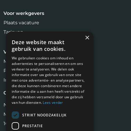
Voor werkgevers
Plaats vacature
Tarieven
×
Deze website maakt
gebruik van cookies.
Voor kandidaten
We gebruiken cookies om inhoud en
Makelaar Vacatures
advertenties te personaliseren en om ons
verkeer te analyseren. We delen ook
Profiel aanmaken
informatie over uw gebruik van onze site
Inschrijven Job Alert
met onze advertentie- en analysepartners,
die deze kunnen combineren met andere
informatie die u aan hen heeft verstrekt of
Contact
die zij hebben verzameld door uw gebruik
van hun diensten.
Lees verder
NiVa Media
Maassluisstraat 2
STRIKT NOODZAKELIJK
1062 GD Amsterdam
PRESTATIE