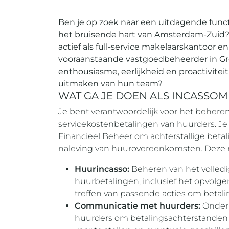
Ben je op zoek naar een uitdagende funct
het bruisende hart van Amsterdam-Zuid? Ke
actief als full-service makelaarskantoor e
vooraanstaande vastgoedbeheerder in Groo
enthousiasme, eerlijkheid en proactiviteit 
uitmaken van hun team?
WAT GA JE DOEN ALS INCASS
Je bent verantwoordelijk voor het beher
servicekostenbetalingen van huurders. J
Financieel Beheer om achterstallige betal
naleving van huurovereenkomsten. Deze rol
Huurincasso:
Beheren van het volledig
huurbetalingen, inclusief het opvolg
treffen van passende acties om betali
Communicatie met huurders:
Onder
huurders om betalingsachterstanden 