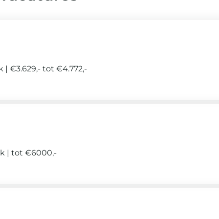
ek
€3.629,- tot €4.772,-
ek
tot €6000,-