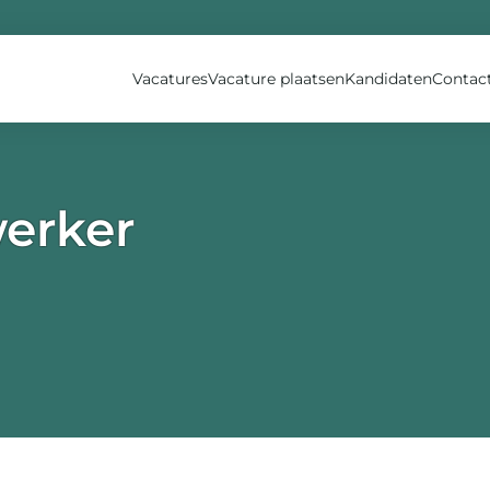
Vacatures
Vacature plaatsen
Kandidaten
Contac
erker