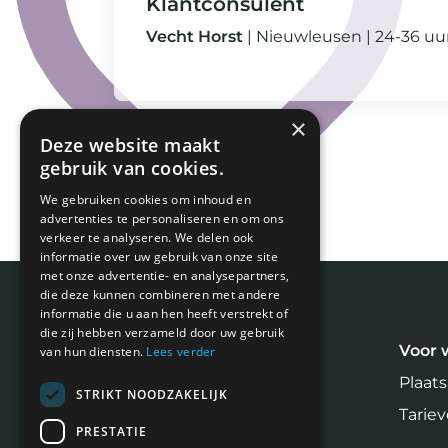
Klantconsulent
Vecht Horst
Nieuwleusen
24-36 uu
×
Deze website maakt
gebruik van cookies.
We gebruiken cookies om inhoud en
advertenties te personaliseren en om ons
verkeer te analyseren. We delen ook
informatie over uw gebruik van onze site
met onze advertentie- en analysepartners,
die deze kunnen combineren met andere
informatie die u aan hen heeft verstrekt of
die zij hebben verzameld door uw gebruik
Meest recente blogs
Voor 
van hun diensten.
Lees verder
Plaats
STRIKT NOODZAKELIJK
Tarie
PRESTATIE