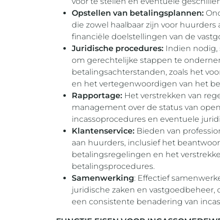
voor te stellen en eventuele geschillen
Opstellen van betalingsplannen:
Ond
die zowel haalbaar zijn voor huurder
financiële doelstellingen van de vas
Juridische procedures:
Indien nodig,
om gerechtelijke stappen te ondern
betalingsachterstanden, zoals het vo
en het vertegenwoordigen van het bedr
Rapportage:
Het verstrekken van reg
management over de status van open
incassoprocedures en eventuele jurid
Klantenservice:
Bieden van professio
aan huurders, inclusief het beantwoo
betalingsregelingen en het verstrekke
betalingsprocedures.
Samenwerking
: Effectief samenwerk
juridische zaken en vastgoedbeheer, 
een consistente benadering van inca