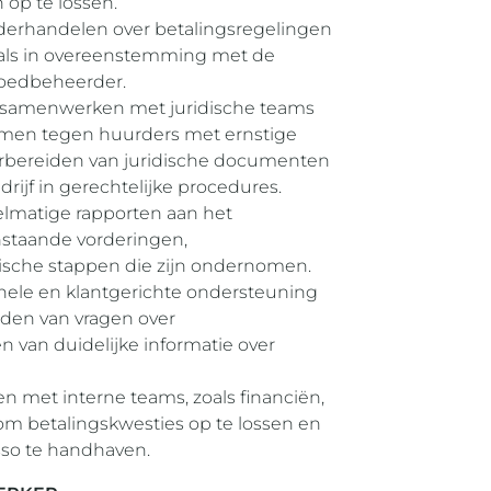
 op te lossen.
erhandelen over betalingsregelingen
s als in overeenstemming met de
tgoedbeheerder.
 samenwerken met juridische teams
emen tegen huurders met ernstige
orbereiden van juridische documenten
ijf in gerechtelijke procedures.
elmatige rapporten aan het
staande vorderingen,
ische stappen die zijn ondernomen.
nele en klantgerichte ondersteuning
rden van vragen over
n van duidelijke informatie over
en met interne teams, zoals financiën,
om betalingskwesties op te lossen en
sso te handhaven.