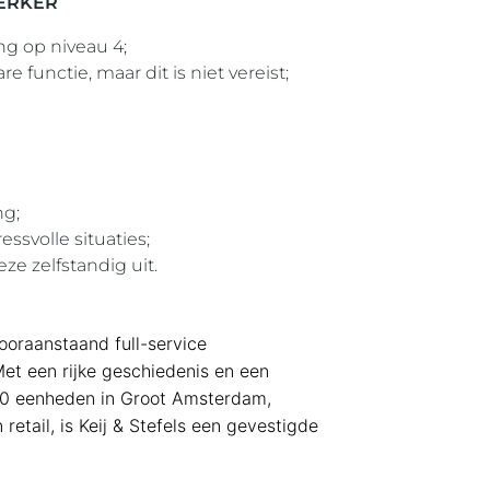
ERKER
g op niveau 4;
e functie, maar dit is niet vereist;
ng;
ressvolle situaties;
ze zelfstandig uit.
vooraanstaand full-service
t een rijke geschiedenis en een
00 eenheden in Groot Amsterdam,
retail, is Keij & Stefels een gevestigde