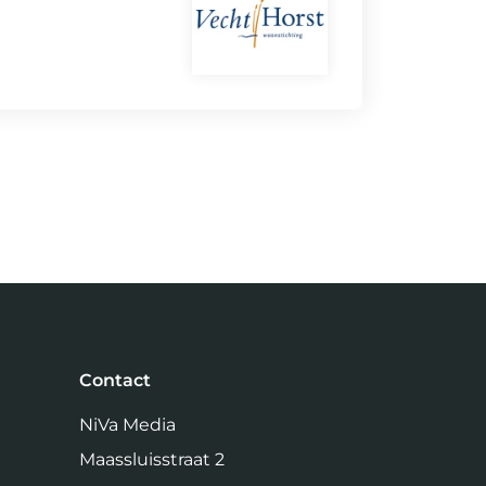
Contact
NiVa Media
Maassluisstraat 2