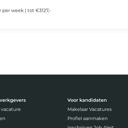
r per week
tot €3127,-
werkgevers
Voor kandidaten
 vacature
Makelaar Vacatures
ven
Profiel aanmaken
Inschrijven Job Alert