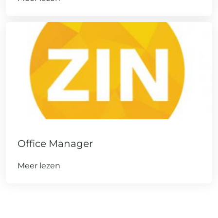
Office Manager
Meer lezen
Berichtennavigatie
Nieuwere berichten