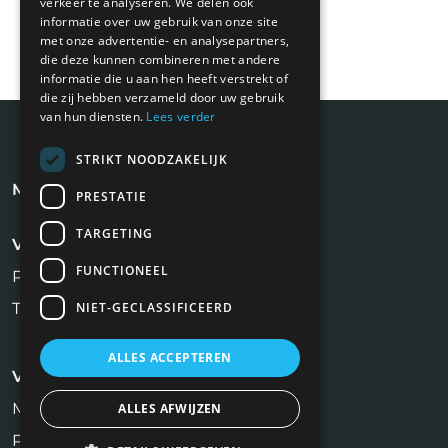
verkeer te analyseren. We delen ook
informatie over uw gebruik van onze site
met onze advertentie- en analysepartners,
die deze kunnen combineren met andere
informatie die u aan hen heeft verstrekt of
die zij hebben verzameld door uw gebruik
van hun diensten.
Lees verder
STRIKT NOODZAKELIJK
Meest recente blogs
PRESTATIE
TARGETING
Voor werkgevers
FUNCTIONEEL
Plaats vacature
NIET-GECLASSIFICEERD
Tarieven
ALLES ACCEPTEREN
Voor kandidaten
Makelaar Vacatures
ALLES AFWIJZEN
Profiel aanmaken