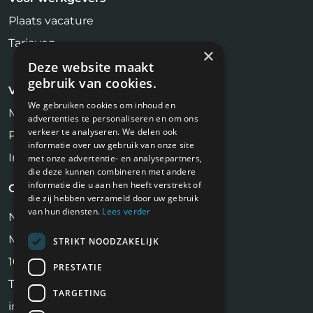
Plaats vacature
Tarieven
×
Deze website maakt
gebruik van cookies.
Voor kandidaten
We gebruiken cookies om inhoud en
Makelaar Vacatures
advertenties te personaliseren en om ons
verkeer te analyseren. We delen ook
Profiel aanmaken
informatie over uw gebruik van onze site
Inschrijven Job Alert
met onze advertentie- en analysepartners,
die deze kunnen combineren met andere
informatie die u aan hen heeft verstrekt of
Contact
die zij hebben verzameld door uw gebruik
van hun diensten.
Lees verder
NiVa Media
Maassluisstraat 2
STRIKT NOODZAKELIJK
1062 GD Amsterdam
PRESTATIE
Tel:
06 17 13 90 41
TARGETING
info@makelaarbanen.nl