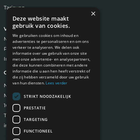
Tarieven
×
Deze website maakt
gebruik van cookies.
Voor kandidaten
We gebruiken cookies om inhoud en
Makelaar Vacatures
advertenties te personaliseren en om ons
verkeer te analyseren. We delen ook
Profiel aanmaken
informatie over uw gebruik van onze site
Inschrijven Job Alert
met onze advertentie- en analysepartners,
die deze kunnen combineren met andere
informatie die u aan hen heeft verstrekt of
Contact
die zij hebben verzameld door uw gebruik
van hun diensten.
Lees verder
NiVa Media
Maassluisstraat 2
STRIKT NOODZAKELIJK
1062 GD Amsterdam
PRESTATIE
Tel:
06 17 13 90 41
TARGETING
info@makelaarbanen.nl
FUNCTIONEEL