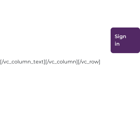
maken. Ook kan je hier je eigen kandidatenprofiel
aanmaken.[/vc_column_text][/vc_column][/vc_row]
[vc_row][vc_column][vc_column_text]
You need to be signed in to manage your
Sign
resumes.
in
[/vc_column_text][/vc_column][/vc_row]