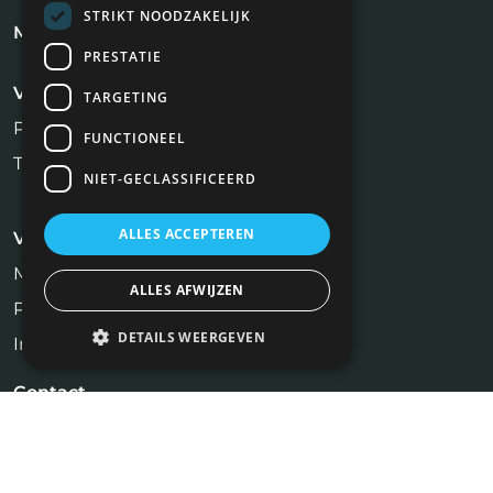
STRIKT NOODZAKELIJK
Meest recente blogs
PRESTATIE
Voor werkgevers
TARGETING
Plaats vacature
FUNCTIONEEL
Tarieven
NIET-GECLASSIFICEERD
ALLES ACCEPTEREN
Voor kandidaten
Makelaar Vacatures
ALLES AFWIJZEN
Profiel aanmaken
DETAILS WEERGEVEN
Inschrijven Job Alert
Contact
NiVa Media
Maassluisstraat 2