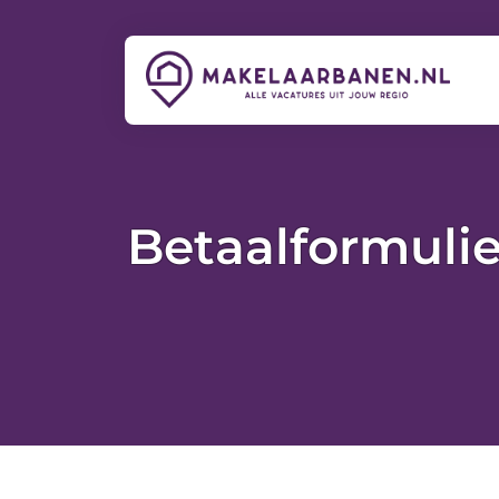
Betaalformulie
[paytium name=”Your webshop name” description=”Your 