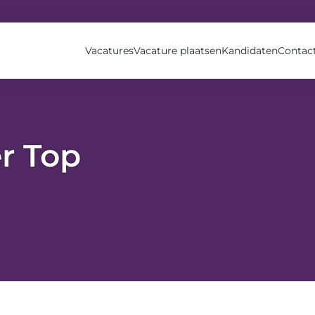
Vacatures
Vacature plaatsen
Kandidaten
Contac
r Top
product or description”]