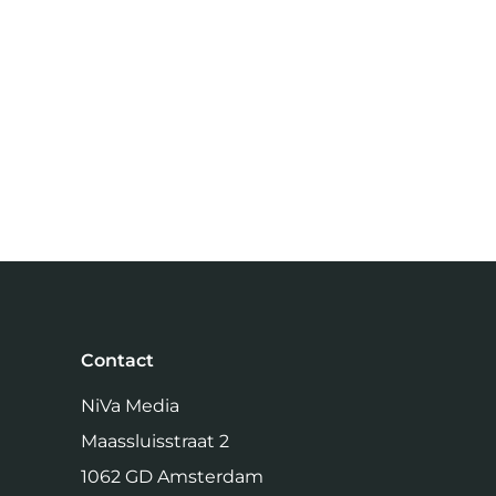
Contact
NiVa Media
Maassluisstraat 2
1062 GD Amsterdam