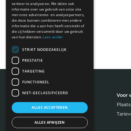
verkeer te analyseren. We delen ook
informatie over uw gebruik van onze site
met onze advertentie- en analysepartners,
die deze kunnen combineren met andere
informatie die u aan hen heeft verstrekt of
die zij hebben verzameld door uw gebruik
van hun diensten.
Lees verder
STRIKT NOODZAKELIJK
PRESTATIE
TARGETING
FUNCTIONEEL
NIET-GECLASSIFICEERD
Meest recente blogs
Voor 
Plaats
ALLES ACCEPTEREN
Tarie
ALLES AFWIJZEN