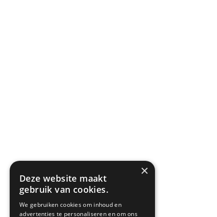
[paytium_field type=”label” label=”TOP vacature afreken
[paytium_field type=”label” label=”Subtotaal € 375,00″ re
[paytium_field type=”label” label=”BTW 21% € 78,75″ requi
[paytium_field type=”email” label=”Email” required=”true
[paytium_field type=”name” label=”Bedrijfsnaam” require
[paytium_field type=”name” label=”Naam” required=”true
[paytium_field type=”text” label=”Straat” required=”true” 
[paytium_field type=”text” label=”Huis nummer” required
[paytium_field type=”text” label=”Postcode” required=”tr
[paytium_field type=”text” label=”Woonplaats” required=
[paytium_button label=”Betalen met Ideal ” /]
[/paytium]
×
Deze website maakt
gebruik van cookies.
We gebruiken cookies om inhoud en
advertenties te personaliseren en om ons