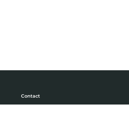
Contact
NiVa Media
Maassluisstraat 2
1062 GD Amsterdam