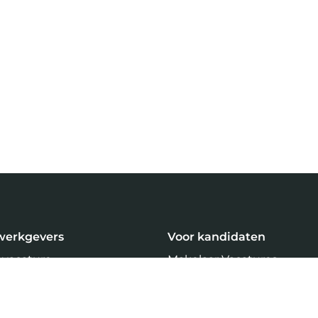
werkgevers
Voor kandidaten
 vacature
Makelaar Vacatures
ven
Profiel aanmaken
Inschrijven Job Alert