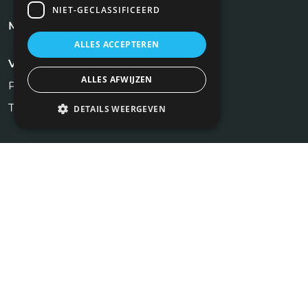
NIET-GECLASSIFICEERD
Meest recente blogs
ALLES ACCEPTEREN
Voor werkgevers
ALLES AFWIJZEN
Plaats vacature
Tarieven
DETAILS WEERGEVEN
Voor kandidaten
Makelaar Vacatures
Profiel aanmaken
Inschrijven Job Alert
Contact
NiVa Media
Maassluisstraat 2