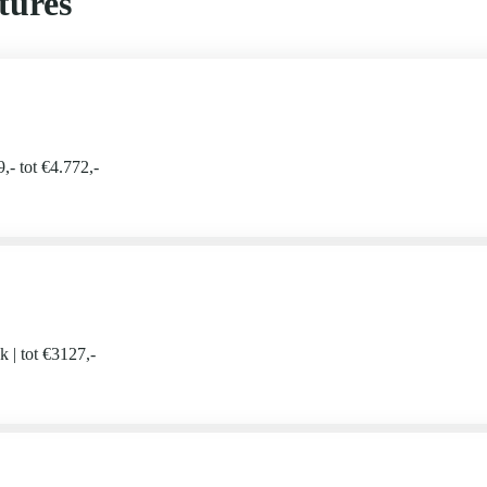
tures
,- tot €4.772,-
ek
tot €3127,-