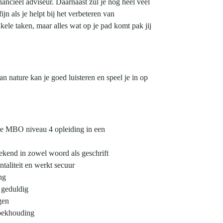
ancieel adviseur. Daarnaast zul je nog heel veel
n als je helpt bij het verbeteren van
nkele taken, maar alles wat op je pad komt pak jij
an nature kan je goed luisteren en speel je in op
nde MBO niveau 4 opleiding in een
tekend in zowel woord als geschrift
entaliteit en werkt secuur
ng
n geduldig
gen
boekhouding