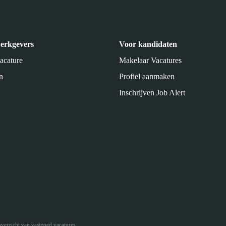
erkgevers
Voor kandidaten
vacature
Makelaar Vacatures
n
Profiel aanmaken
Inschrijven Job Alert
verzicht van vastgoed vacatures.