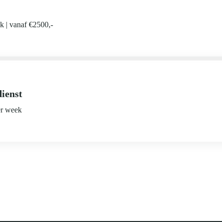
ek
vanaf €2500,-
ienst
er week