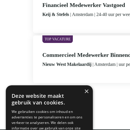
Financieel Medewerker Vastgoed
Keij & Stefels
Amsterdam
24-40 uur per we
Commercieel Medewerker Binnend
Nieuw West Makelaardij
Amsterdam
uur p
×
Deze website maakt
gebruik van cookies.
We gebruiken cookies om inhoud en
advertenties te personaliseren en om ons
verkeer te analyseren. We delen ook
informatie over uw gebruik van onze site