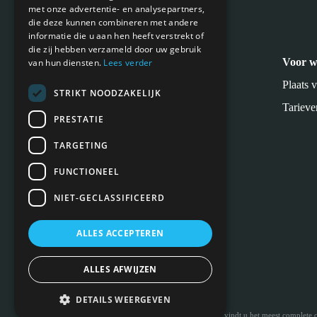
met onze advertentie- en analysepartners,
die deze kunnen combineren met andere
informatie die u aan hen heeft verstrekt of
die zij hebben verzameld door uw gebruik
Meest recente blogs
Voor w
van hun diensten.
Lees verder
Plaats 
STRIKT NOODZAKELIJK
Tarieve
PRESTATIE
TARGETING
FUNCTIONEEL
NIET-GECLASSIFICEERD
ALLES ACCEPTEREN
ALLES AFWIJZEN
DETAILS WEERGEVEN
Copyright © 2026 | Op Vastgoedfuncties.nl vindt u het meest complete o